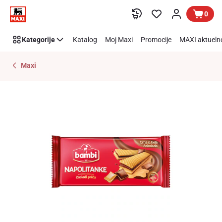
Preskoči link
0
Kategorije
Katalog
Moj Maxi
Promocije
MAXI aktueln
Maxi