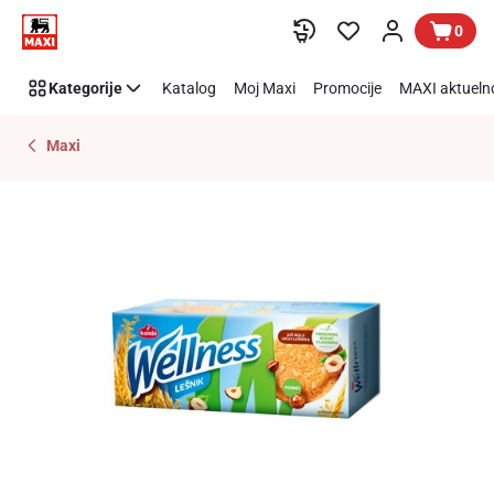
Preskoči link
0
Kategorije
Katalog
Moj Maxi
Promocije
MAXI aktueln
Maxi