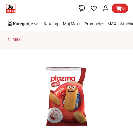
Preskoči link
0
Kategorije
Katalog
Moj Maxi
Promocije
MAXI aktueln
Maxi