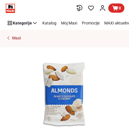
Preskoči link
0
Kategorije
Katalog
Moj Maxi
Promocije
MAXI aktueln
Maxi