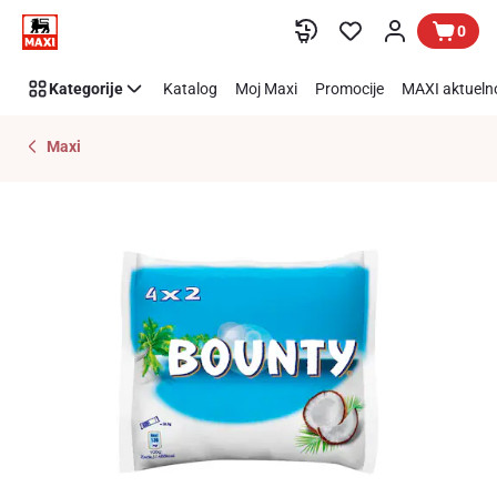
Preskoči link
0
Kategorije
Katalog
Moj Maxi
Promocije
MAXI aktueln
Maxi