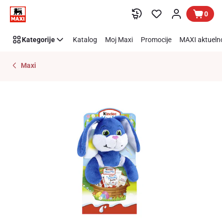
Preskoči link
0
Kategorije
Katalog
Moj Maxi
Promocije
MAXI aktueln
Maxi