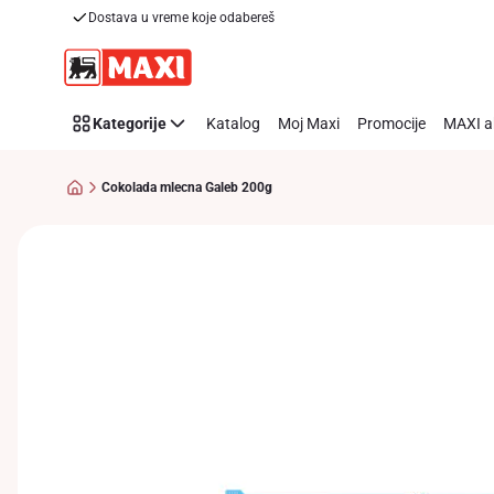
Dostava u vreme koje odabereš
Preskoči link
Kategorije
Katalog
Moj Maxi
Promocije
MAXI a
Cokolada mlecna Galeb 200g