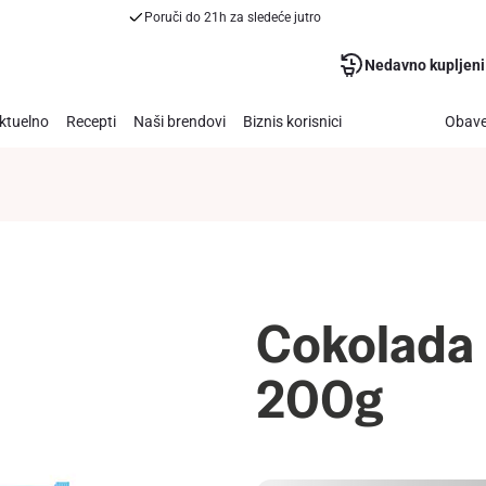
Poruči do 21h za sledeće jutro
Nedavno kupljeni
ktuelno
Recepti
Naši brendovi
Biznis korisnici
Obave
Cokolada
200g