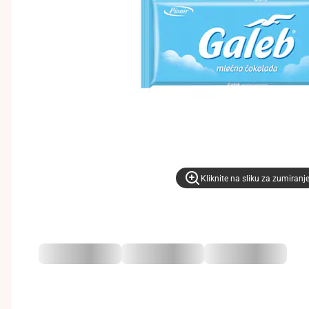
Kliknite na sliku za zumiranj