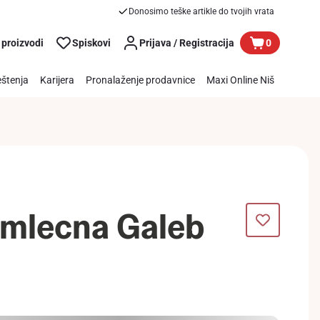
Donosimo teške artikle do tvojih vrata
 proizvodi
Spiskovi
Prijava / Registracija
0
štenja
Karijera
Pronalaženje prodavnice
Maxi Online Niš
 mlecna Galeb