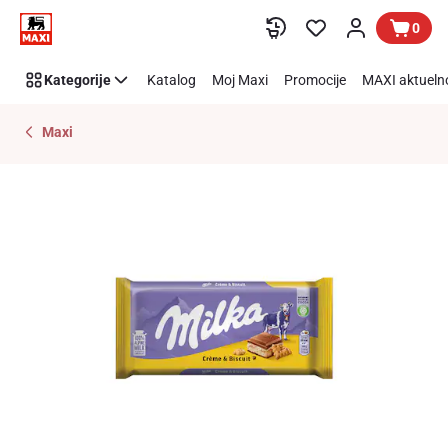
Preskoči link
0
Kategorije
Katalog
Moj Maxi
Promocije
MAXI aktueln
Maxi