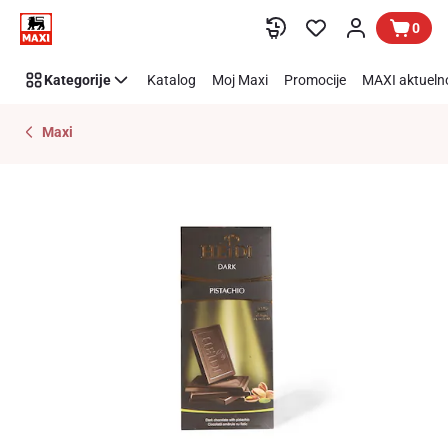
Preskoči link
0
Kategorije
Katalog
Moj Maxi
Promocije
MAXI aktueln
Maxi