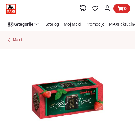
Preskoči link
0
Kategorije
Katalog
Moj Maxi
Promocije
MAXI aktueln
Maxi