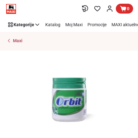
Preskoči link
0
Kategorije
Katalog
Moj Maxi
Promocije
MAXI aktueln
Maxi