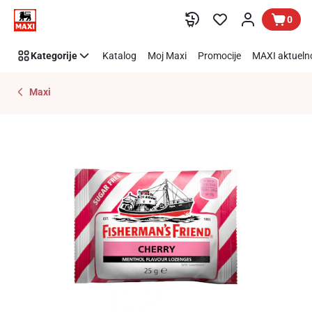
Preskoči link
0
Kategorije
Katalog
Moj Maxi
Promocije
MAXI aktueln
Maxi