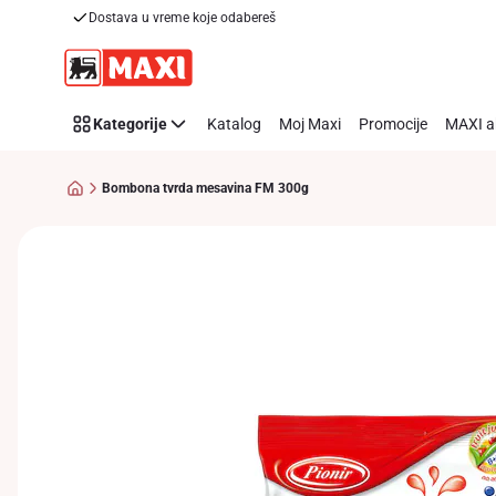
Dostava u vreme koje odabereš
Preskoči link
Kategorije
Katalog
Moj Maxi
Promocije
MAXI a
Bombona tvrda mesavina FM 300g