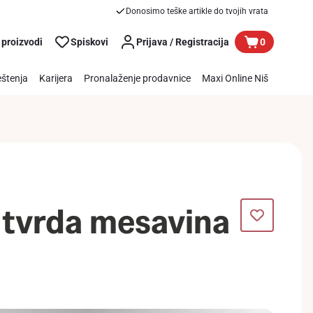
Donosimo teške artikle do tvojih vrata
 proizvodi
Spiskovi
Prijava / Registracija
0
štenja
Karijera
Pronalaženje prodavnice
Maxi Online Niš
tvrda mesavina