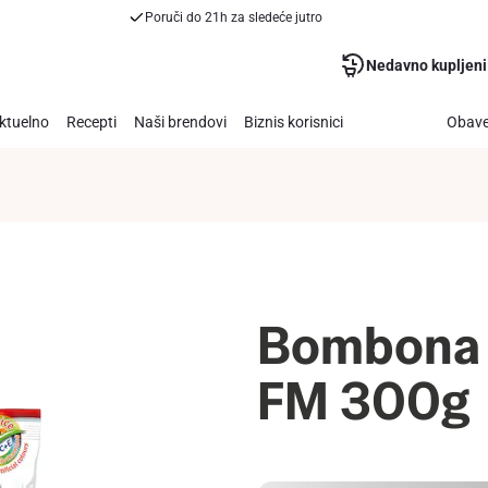
Poruči do 21h za sledeće jutro
Nedavno kupljeni
ktuelno
Recepti
Naši brendovi
Biznis korisnici
Obave
Bombona 
FM 300g