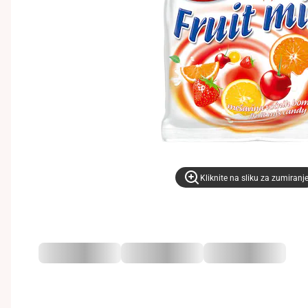
Kliknite na sliku za zumiranj