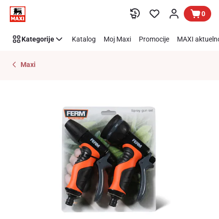
Preskoči link
0
Kategorije
Katalog
Moj Maxi
Promocije
MAXI aktueln
Maxi