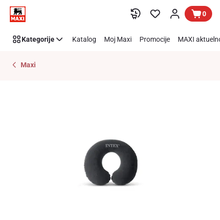
Preskoči link
0
Kategorije
Katalog
Moj Maxi
Promocije
MAXI aktueln
Maxi