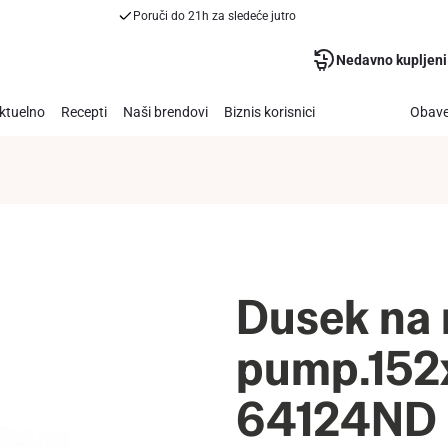
Poruči do 21h za sledeće jutro
Nedavno kupljeni
ktuelno
Recepti
Naši brendovi
Biznis korisnici
Obave
Dusek na 
pump.152
64124ND