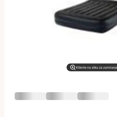
Kliknite na sliku za zumiranj