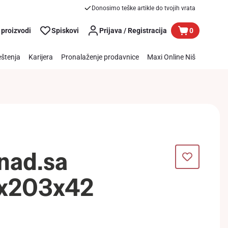
Donosimo teške artikle do tvojih vrata
 proizvodi
Spiskovi
Prijava / Registracija
0
štenja
Karijera
Pronalaženje prodavnice
Maxi Online Niš
nad.sa
x203x42