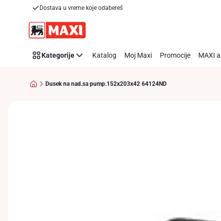
Dostava u vreme koje odabereš
Preskoči link
Kategorije
Katalog
Moj Maxi
Promocije
MAXI a
Dusek na nad.sa pump.152x203x42 64124ND