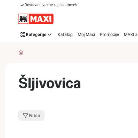
Dostava u vreme koje odabereš
Preskoči link
Kategorije
Katalog
Moj Maxi
Promocije
MAXI a
Šljivovica
Filteri