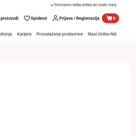
Donosimo teške artikle do tvojih vrata
 proizvodi
Spiskovi
Prijava / Registracija
0
štenja
Karijera
Pronalaženje prodavnice
Maxi Online Niš