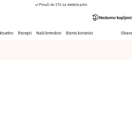
Poruči do 21h za sledeće jutro
Nedavno kupljeni
ktuelno
Recepti
Naši brendovi
Biznis korisnici
Obave