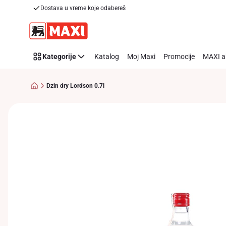
Dostava u vreme koje odabereš
Preskoči link
Kategorije
Katalog
Moj Maxi
Promocije
MAXI a
Dzin dry Lordson 0.7l