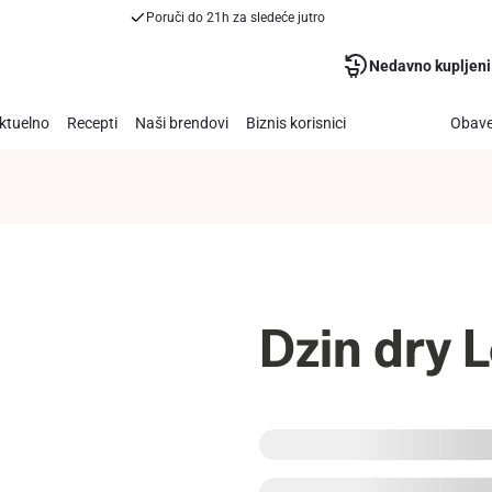
Poruči do 21h za sledeće jutro
Nedavno kupljeni
ktuelno
Recepti
Naši brendovi
Biznis korisnici
Obave
Dzin dry 