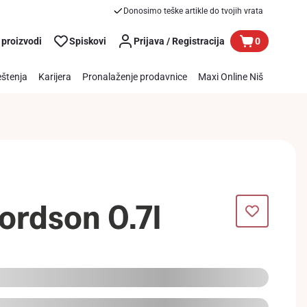
Donosimo teške artikle do tvojih vrata
 proizvodi
Spiskovi
Prijava / Registracija
0
štenja
Karijera
Pronalaženje prodavnice
Maxi Online Niš
Lordson 0.7l