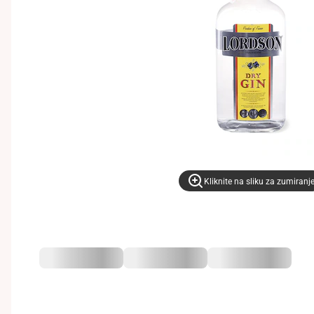
Kliknite na sliku za zumiranj