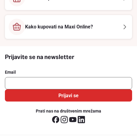
Kako kupovati na Maxi Online?
Prijavite se na newsletter
Email
Prijavi se
Prati nas na društvenim mrežama