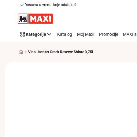
Dostava u vreme koje odabereš
Preskoči link
Kategorije
Katalog
Moj Maxi
Promocije
MAXI a
Vino Jacob's Creek Reserve Shiraz 0,75l