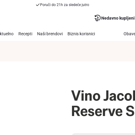
Poruči do 21h za sledeće jutro
Nedavno kupljeni
ktuelno
Recepti
Naši brendovi
Biznis korisnici
Obave
Vino Jaco
Reserve S