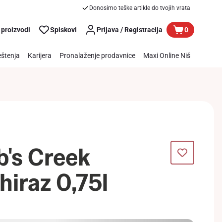
Donosimo teške artikle do tvojih vrata
 proizvodi
Spiskovi
Prijava / Registracija
0
štenja
Karijera
Pronalaženje prodavnice
Maxi Online Niš
b's Creek
hiraz 0,75l