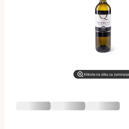
Kliknite na sliku za zumiranj