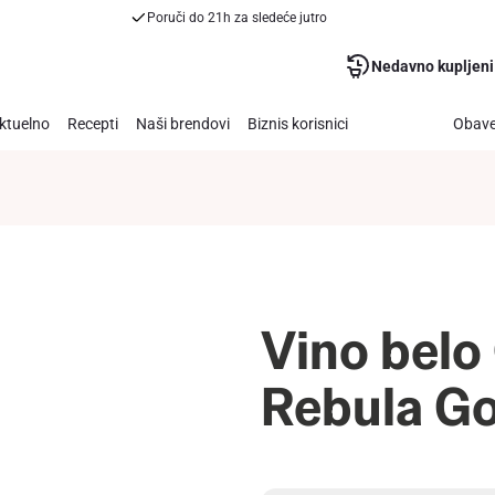
Poruči do 21h za sledeće jutro
Nedavno kupljeni
ktuelno
Recepti
Naši brendovi
Biznis korisnici
Obave
Vino belo
Rebula Go