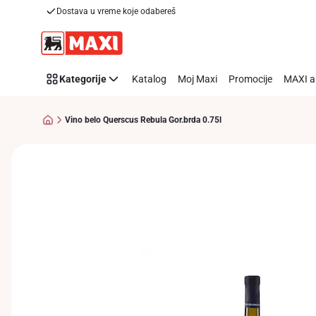
Dostava u vreme koje odabereš
Preskoči link
Kategorije
Katalog
Moj Maxi
Promocije
MAXI a
Vino belo Querscus Rebula Gor.brda 0.75l