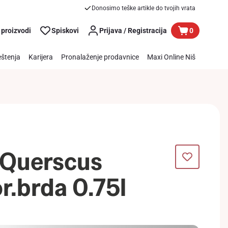
Donosimo teške artikle do tvojih vrata
 proizvodi
Spiskovi
Prijava / Registracija
0
štenja
Karijera
Pronalaženje prodavnice
Maxi Online Niš
 Querscus
r.brda 0.75l