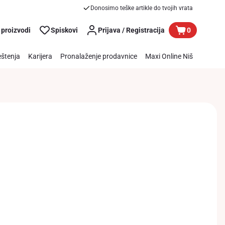
Donosimo teške artikle do tvojih vrata
 proizvodi
Spiskovi
Prijava / Registracija
0
štenja
Karijera
Pronalaženje prodavnice
Maxi Online Niš