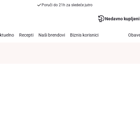
Poruči do 21h za sledeće jutro
Nedavno kupljeni
ktuelno
Recepti
Naši brendovi
Biznis korisnici
Obave