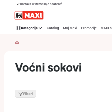
Dostava u vreme koje odabereš
Preskoči link
Kategorije
Katalog
Moj Maxi
Promocije
MAXI a
Voćni sokovi
Filteri