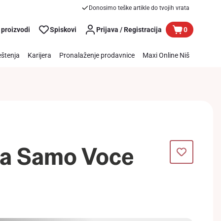
Donosimo teške artikle do tvojih vrata
 proizvodi
Spiskovi
Prijava / Registracija
0
štenja
Karijera
Pronalaženje prodavnice
Maxi Online Niš
ka Samo Voce