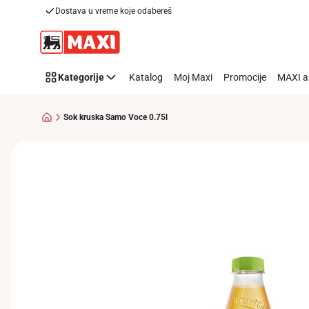
Dostava u vreme koje odabereš
Preskoči link
Kategorije
Katalog
Moj Maxi
Promocije
MAXI a
Sok kruska Samo Voce 0.75l