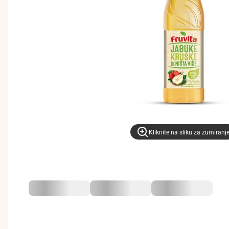
Kliknite na sliku za zumiranj