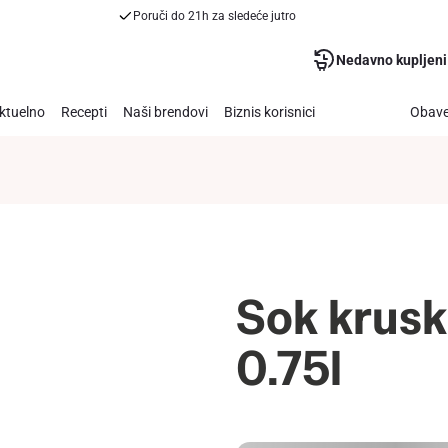
Poruči do 21h za sledeće jutro
Nedavno kupljeni
ktuelno
Recepti
Naši brendovi
Biznis korisnici
Obave
Sok krus
0.75l