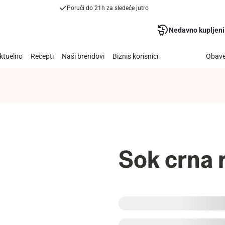
Poruči do 21h za sledeće jutro
Nedavno kupljeni
ktuelno
Recepti
Naši brendovi
Biznis korisnici
Obave
Sok crna r