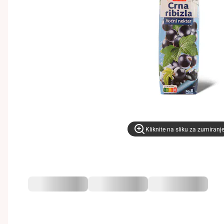
Kliknite na sliku za zumiranj