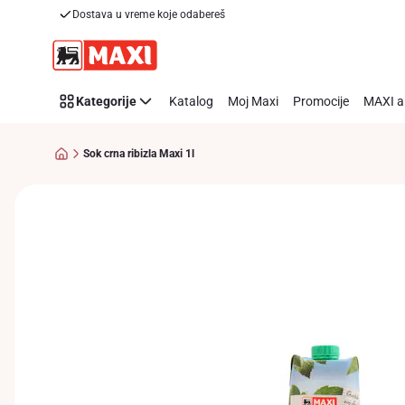
Dostava u vreme koje odabereš
Preskoči link
Kategorije
Katalog
Moj Maxi
Promocije
MAXI a
Sok crna ribizla Maxi 1l