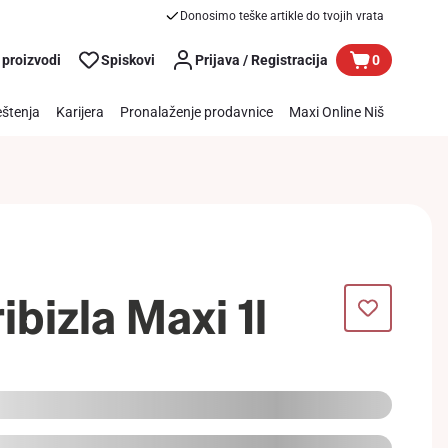
Donosimo teške artikle do tvojih vrata
 proizvodi
Spiskovi
Prijava / Registracija
0
štenja
Karijera
Pronalaženje prodavnice
Maxi Online Niš
ibizla Maxi 1l