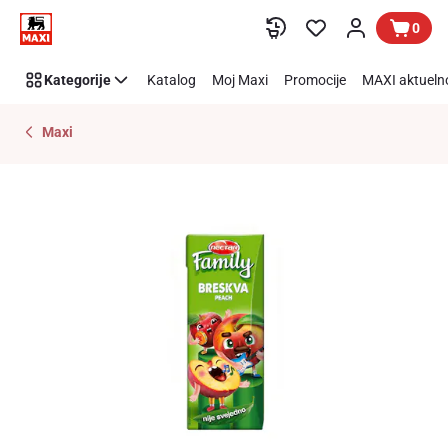
Preskoči link
0
Kategorije
Katalog
Moj Maxi
Promocije
MAXI aktueln
Maxi