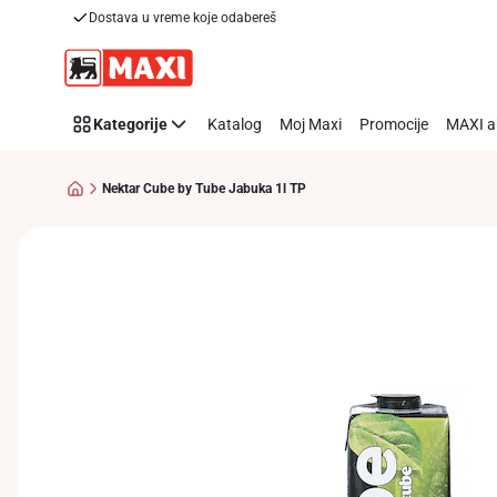
Dostava u vreme koje odabereš
Preskoči link
Kategorije
Katalog
Moj Maxi
Promocije
MAXI a
Nektar Cube by Tube Jabuka 1l TP