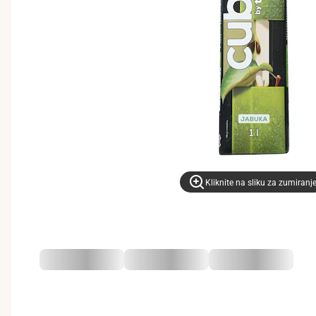
Kliknite na sliku za zumiranj