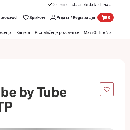
Donosimo teške artikle do tvojih vrata
 proizvodi
Spiskovi
Prijava / Registracija
0
štenja
Karijera
Pronalaženje prodavnice
Maxi Online Niš
be by Tube
 TP