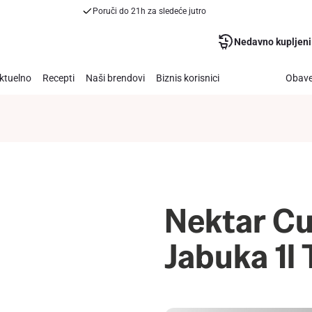
Poruči do 21h za sledeće jutro
Nedavno kupljeni
ktuelno
Recepti
Naši brendovi
Biznis korisnici
Obave
Nektar Cu
Jabuka 1l