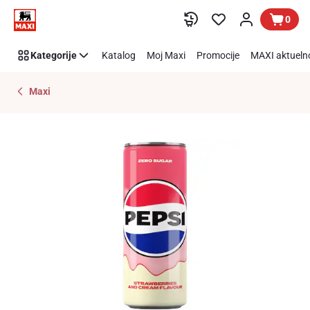
Preskoči link
0
Kategorije
Katalog
Moj Maxi
Promocije
MAXI aktueln
Maxi