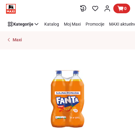
Preskoči link
0
Kategorije
Katalog
Moj Maxi
Promocije
MAXI aktueln
Maxi