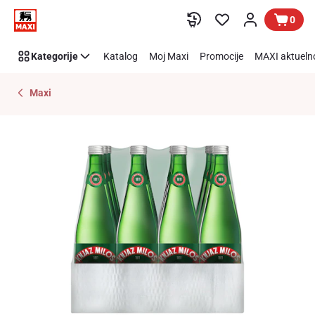
Preskoči link
0
Kategorije
Katalog
Moj Maxi
Promocije
MAXI aktueln
Maxi