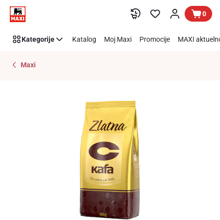
Preskoči link
0
Kategorije
Katalog
Moj Maxi
Promocije
MAXI aktueln
Maxi