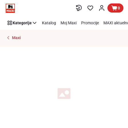
Preskoči link
0
Kategorije
Katalog
Moj Maxi
Promocije
MAXI aktueln
Maxi