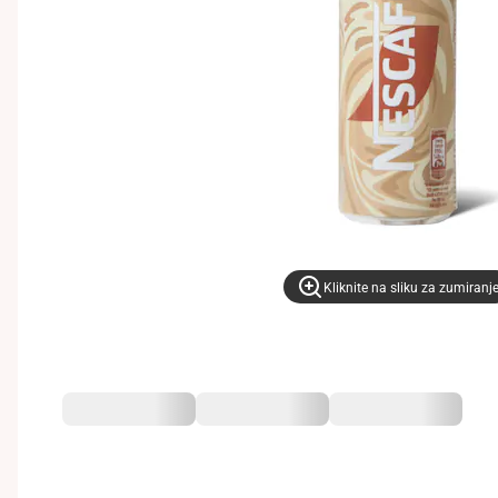
Kliknite na sliku za zumiranj