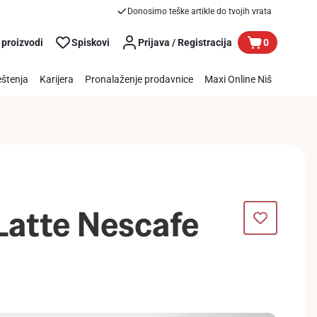
Donosimo teške artikle do tvojih vrata
 proizvodi
Spiskovi
Prijava / Registracija
0
štenja
Karijera
Pronalaženje prodavnice
Maxi Online Niš
.Latte Nescafe