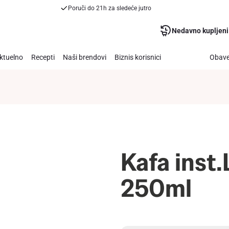
Poruči do 21h za sledeće jutro
Nedavno kupljeni
ktuelno
Recepti
Naši brendovi
Biznis korisnici
Obave
Kafa inst
250ml