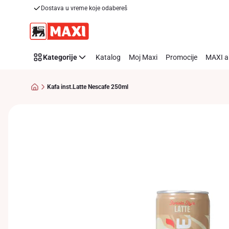
Dostava u vreme koje odabereš
Preskoči link
Kategorije
Katalog
Moj Maxi
Promocije
MAXI a
Kafa inst.Latte Nescafe 250ml