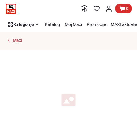
Preskoči link
0
Kategorije
Katalog
Moj Maxi
Promocije
MAXI aktueln
Maxi