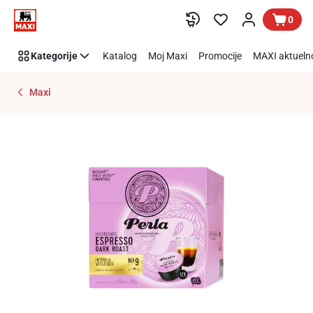
Preskoči link
0
Kategorije
Katalog
Moj Maxi
Promocije
MAXI aktueln
Maxi