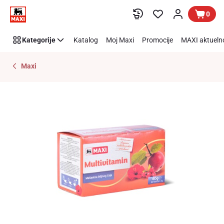
Preskoči link
0
Kategorije
Katalog
Moj Maxi
Promocije
MAXI aktueln
Maxi