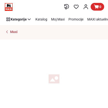
Preskoči link
0
Kategorije
Katalog
Moj Maxi
Promocije
MAXI aktueln
Maxi