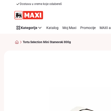
Dostava u vreme koje odabereš
Preskoči link
Kategorije
Katalog
Moj Maxi
Promocije
MAXI a
Torta Selection Mini Stamevski 800g