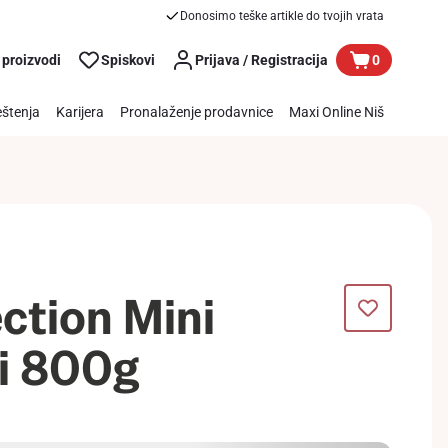
Donosimo teške artikle do tvojih vrata
 proizvodi
Spiskovi
Prijava / Registracija
0
štenja
Karijera
Pronalaženje prodavnice
Maxi Online Niš
ection Mini
i 800g