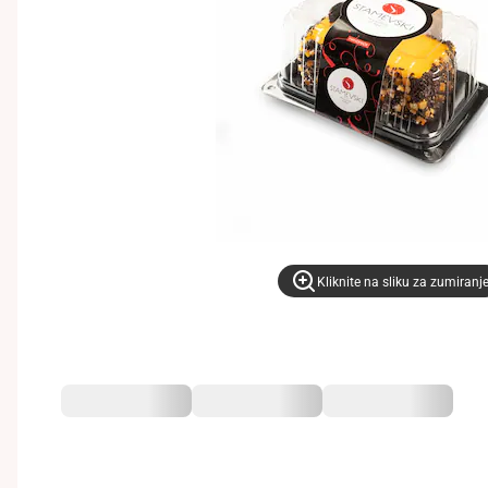
Kliknite na sliku za zumiranj