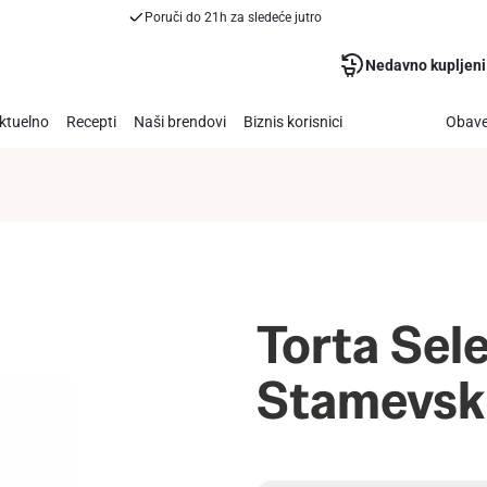
Poruči do 21h za sledeće jutro
Nedavno kupljeni
ktuelno
Recepti
Naši brendovi
Biznis korisnici
Obave
Torta Sel
Stamevsk