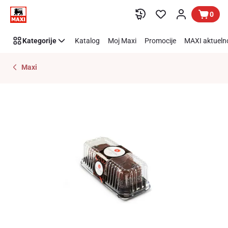
Preskoči link
0
Kategorije
Katalog
Moj Maxi
Promocije
MAXI aktueln
Maxi