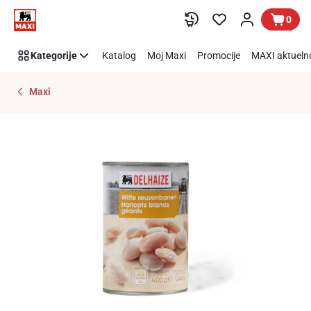
Preskoči link
0
Kategorije
Katalog
Moj Maxi
Promocije
MAXI aktueln
Maxi