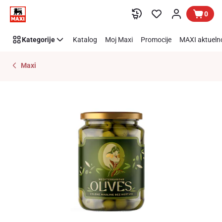
Preskoči link
0
Kategorije
Katalog
Moj Maxi
Promocije
MAXI aktueln
Maxi