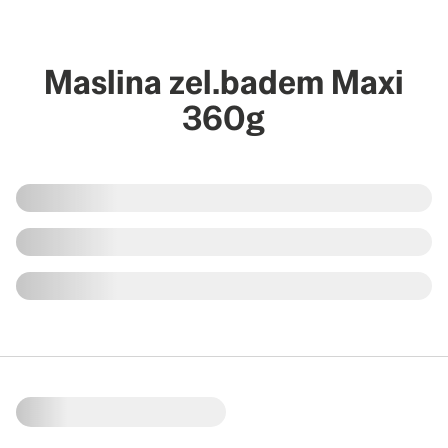
Maslina zel.badem Maxi
360g