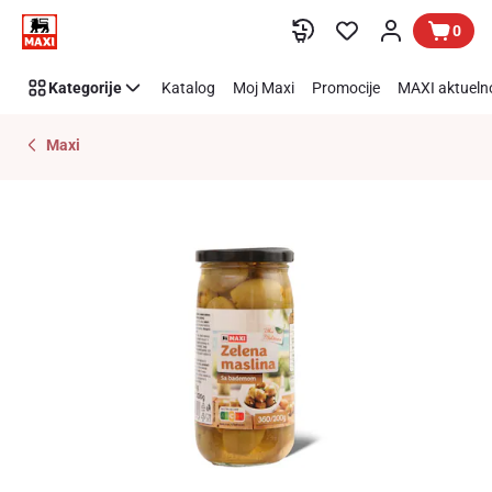
Preskoči link
0
Kategorije
Katalog
Moj Maxi
Promocije
MAXI aktueln
Maxi