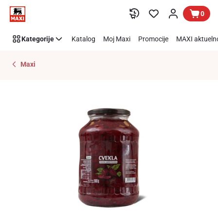
Preskoči link
0
Kategorije
Katalog
Moj Maxi
Promocije
MAXI aktueln
Maxi