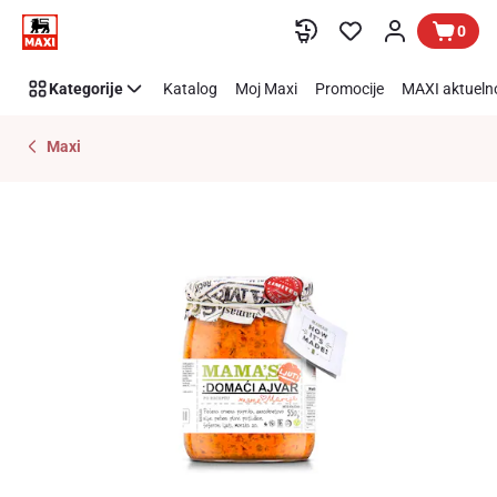
Preskoči link
0
Kategorije
Katalog
Moj Maxi
Promocije
MAXI aktueln
Maxi