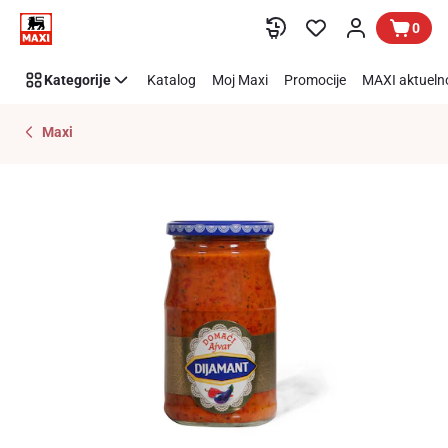
Preskoči link
0
Kategorije
Katalog
Moj Maxi
Promocije
MAXI aktueln
Maxi