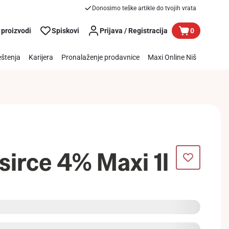
Donosimo teške artikle do tvojih vrata
 proizvodi
Spiskovi
Prijava / Registracija
0
štenja
Karijera
Pronalaženje prodavnice
Maxi Online Niš
sirce 4% Maxi 1l