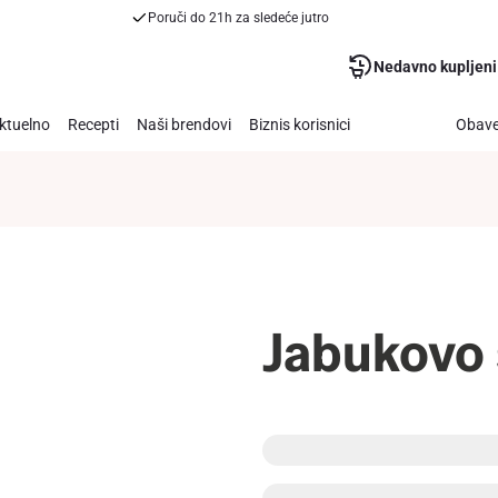
Poruči do 21h za sledeće jutro
Nedavno kupljeni
ktuelno
Recepti
Naši brendovi
Biznis korisnici
Obave
Jabukovo 