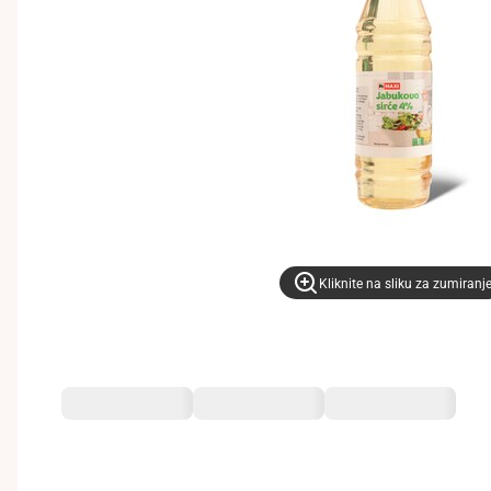
Kliknite na sliku za zumiranj