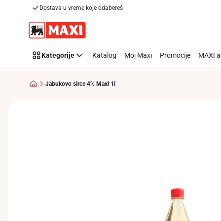
Dostava u vreme koje odabereš
Preskoči link
Kategorije
Katalog
Moj Maxi
Promocije
MAXI a
Jabukovo sirce 4% Maxi 1l