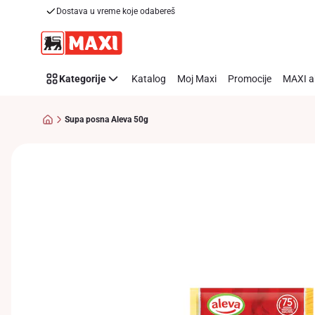
Dostava u vreme koje odabereš
Preskoči link
Kategorije
Katalog
Moj Maxi
Promocije
MAXI a
Supa posna Aleva 50g