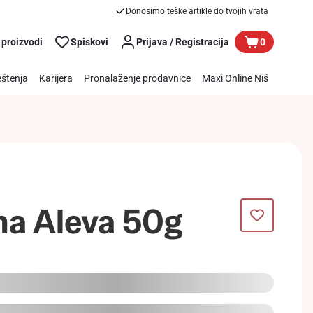
Donosimo teške artikle do tvojih vrata
 proizvodi
Spiskovi
Prijava / Registracija
0
štenja
Karijera
Pronalaženje prodavnice
Maxi Online Niš
na Aleva 50g