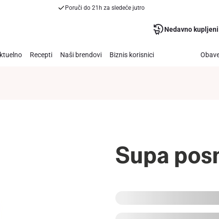
Poruči do 21h za sledeće jutro
Nedavno kupljeni
ktuelno
Recepti
Naši brendovi
Biznis korisnici
Obave
Supa pos