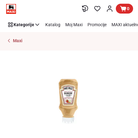
Preskoči link
0
Kategorije
Katalog
Moj Maxi
Promocije
MAXI aktueln
Maxi