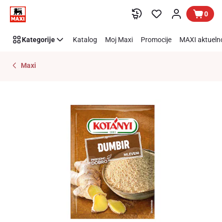
Preskoči link
0
Kategorije
Katalog
Moj Maxi
Promocije
MAXI aktueln
Maxi