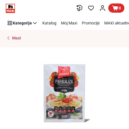
Preskoči link
0
Kategorije
Katalog
Moj Maxi
Promocije
MAXI aktueln
Maxi