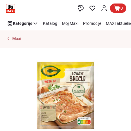
Preskoči link
0
Kategorije
Katalog
Moj Maxi
Promocije
MAXI aktueln
Maxi